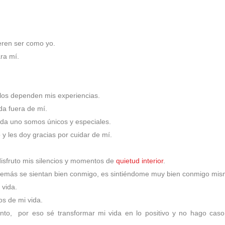
eren ser como yo.
ra mí.
los dependen mis experiencias.
da fuera de mí.
ada uno somos únicos y especiales.
y les doy gracias por cuidar de mí.
disfruto mis silencios y momentos de
quietud interior
.
demás se sientan bien conmigo, es
sintiéndome muy bien conmigo mi
 vida.
os de mi vida.
nto, por eso sé transformar mi vida en lo positivo y no hago caso