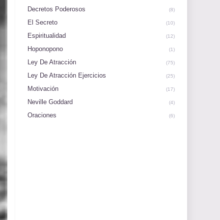
Decretos Poderosos
(8)
El Secreto
(10)
Espiritualidad
(12)
Hoponopono
(1)
Ley De Atracción
(75)
Ley De Atracción Ejercicios
(25)
Motivación
(17)
Neville Goddard
(4)
Oraciones
(6)