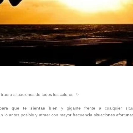
traerá situaciones de todos los colores.
✨
 para que te sientas bien
y gigante frente a cualquier situ
 lo antes posible y atraer con mayor frecuencia situaciones afortuna