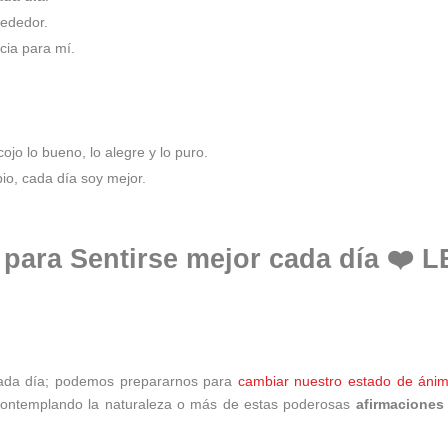
rededor.
cia para mí.
jo lo bueno, lo alegre y lo puro.
io, cada día soy mejor
.
para Sentirse mejor cada día ❤️ L
 cada día; podemos prepararnos para
cambiar nuestro estado de áni
contemplando la naturaleza o más de estas poderosas
afirmaciones