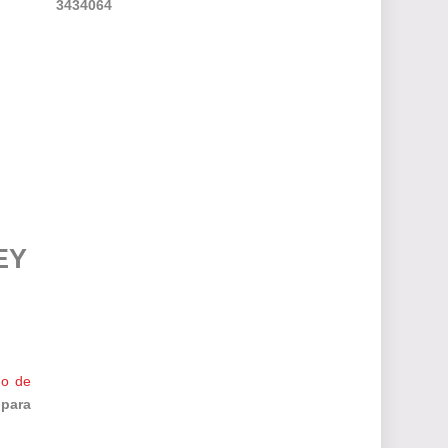
3
4
3
4
0
6
4
EY
mo de
 para