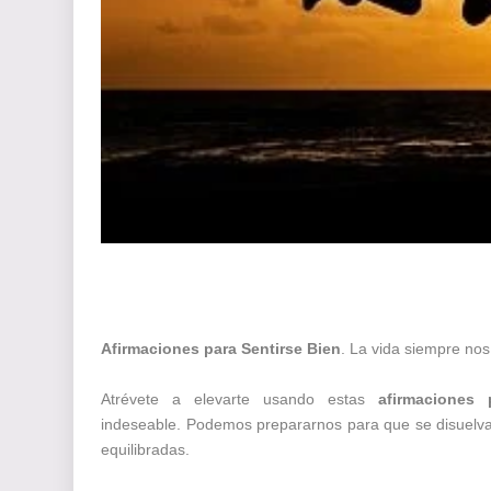
Afirmaciones para Sentirse Bien
.
La vida siempre nos 
Atrévete a elevarte usando estas
afirmaciones
indeseable.
Podemos prepararnos para que se disuelvan
equilibradas.