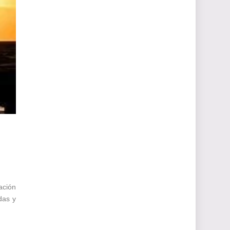
ación
das y