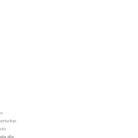
mo.
erturbar.
cto.
ada día
.