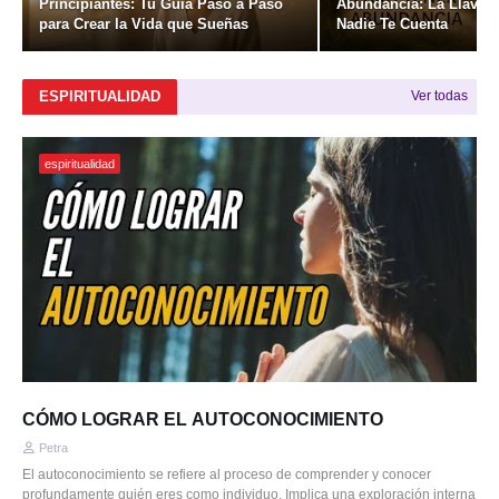
Principiantes: Tu Guía Paso a Paso
Abundancia: La Llave S
para Crear la Vida que Sueñas
Nadie Te Cuenta
ESPIRITUALIDAD
Ver todas
espiritualidad
CÓMO LOGRAR EL AUTOCONOCIMIENTO
Petra
El autoconocimiento se refiere al proceso de comprender y conocer
profundamente quién eres como individuo. Implica una exploración interna