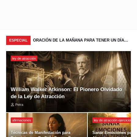
TÉCNICA 55x5 PARA ATRAER LO QUE DESEAS EN
ORACIÓN DE LA MAÑANA PARA TENER UN DÍA
EL
ESPECIAL
5 DÍAS
BENDECIDO
ley de atracción
William Walker Atkinson: El Pionero Olvidado
de la Ley de Atracción
Petra
afirmaciones
ley de atracción ejercicios
Técnicas de Manifestación para
Sanar Emociones para 