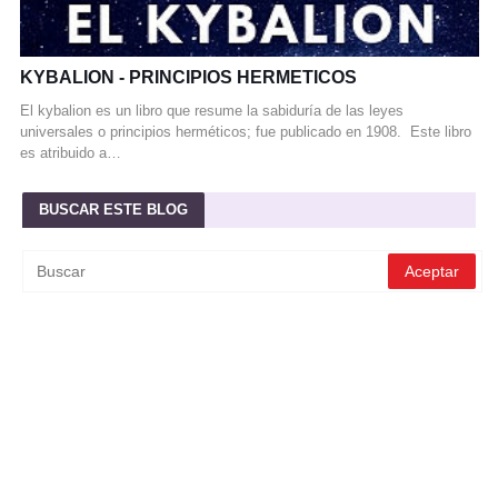
KYBALION - PRINCIPIOS HERMETICOS
El kybalion es un libro que resume la sabiduría de las leyes
universales o principios herméticos; fue publicado en 1908. Este libro
es atribuido a…
BUSCAR ESTE BLOG