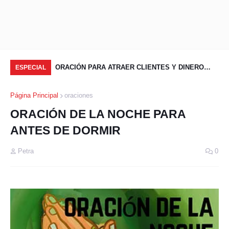
VER CUALQUIER
ORACIÓN PARA ATRAER CLIENTES Y DINERO
OR
ESPECIAL
RÁPIDO
BE
Página Principal
oraciones
ORACIÓN DE LA NOCHE PARA
ANTES DE DORMIR
Petra
0