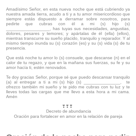
Amadísimo Señor, en esta nueva noche que está cubriendo ya
nuestra amada tierra, acudo a ti y a tu amor misericordioso que
siempre estás dispuesto a derramar sobre nosotros, para
pedirte que cubras con él a mi (s) hijo (s)
__________________, has tuyas sus necesidades, angustias,
dolores, pesares y temores; y apártalas de él (ella) (ellos),
mientras transcurre su sueño placido, tranquilo y reparador. Y al
mismo tiempo inunda su (s) corazón (es) y su (s) vida (s) de tu
presencia.
Que está noche tu amor lo (s) consuele, que descanse (n) en el
calor de tu regazo, y que en la mañana sus fuerzas, su fe y su
amor hacía ti, estén renovados.
Te doy gracias Señor, porque sé que puedo descansar tranquilo
(a) al entregar a ti a mi (s) hijo (s) _______________,
te
ofrezco también mi sueño y te pido me cubras con tu luz y te
lleves todas las cargas que me llevo a esta hora a mi cama.
Amén
❣
❣
❣
Decreto de abundancia
Oración para fortalecer en amor en la relación de pareja