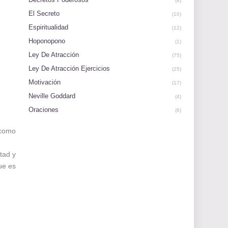
(8)
El Secreto
(10)
Espiritualidad
(12)
Hoponopono
(1)
Ley De Atracción
(75)
Ley De Atracción Ejercicios
(25)
Motivación
(17)
Neville Goddard
(4)
Oraciones
(6)
 como
tad y
ue es