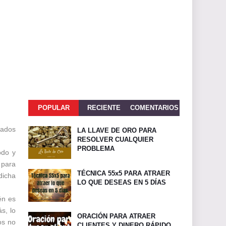
POPULAR
RECIENTE
COMENTARIOS
tados
LA LLAVE DE ORO PARA
RESOLVER CUALQUIER
PROBLEMA
odo y
 para
TÉCNICA 55x5 PARA ATRAER
dicha
LO QUE DESEAS EN 5 DÍAS
én es
s, lo
ORACIÓN PARA ATRAER
os no
CLIENTES Y DINERO RÁPIDO