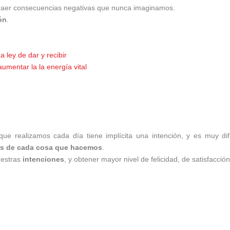
raer consecuencias negativas que nunca imaginamos.
ón
.
a ley de dar y recibir
mentar la la energía vital
 realizamos cada día tiene implícita una intención, y es muy difí
rás de cada cosa que hacemos
.
uestras
intenciones
, y obtener mayor nivel de felicidad, de satisfacció