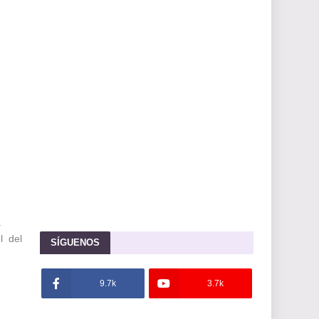
.
l del
SÍGUENOS
9.7k
3.7k