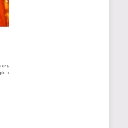
s una
pleto