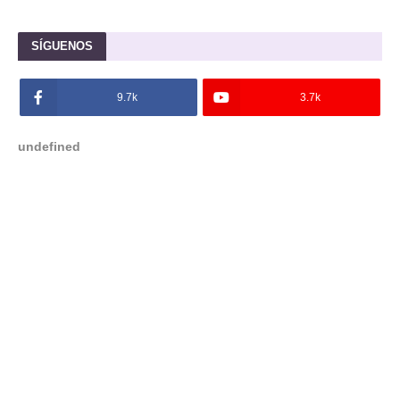
SÍGUENOS
9.7k
3.7k
u
n
d
e
f
i
n
e
d