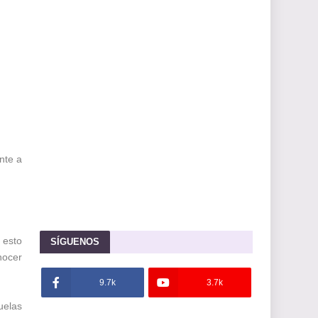
nte a
 esto
SÍGUENOS
nocer
9.7k
3.7k
uelas