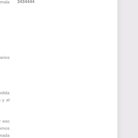
3
4
3
4
4
4
4
 mala
arios
edida
 y al
r eso
remos
amada