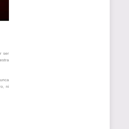
r ser
estra
nunca
o, ni