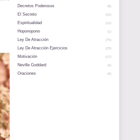
Decretos Poderosos
(8)
El Secreto
(10)
Espiritualidad
(12)
Hoponopono
(1)
Ley De Atracción
(75)
Ley De Atracción Ejercicios
(25)
Motivación
(17)
Neville Goddard
(4)
Oraciones
(6)