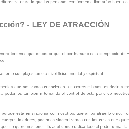
diferencia entre lo que las personas comúnmente llamarían buena o
racción? - LEY DE ATRACCIÓN
rimero tenemos que entender que el ser humano esta compuesto de v
ico.
ente complejos tanto a nivel físico, mental y espiritual.
 medida que nos vamos conociendo a nosotros mismos, es decir, a m
l podemos también ir tomando el control de esta parte de nosotros
s porque esta en sincronía con nosotros, queramos atraerlo o no. Po
 cuerpos interiores, podemos sincronizarnos con las cosas que que
s que no queremos tener.
Es aquí donde radica todo el poder o mal ll